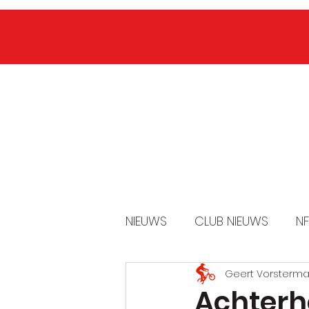
CLUB INFO
IK WIL LID WORDEN
IK 
NIEUWS
CLUB NIEUWS
NF
Geert Vorsterm
Achterh