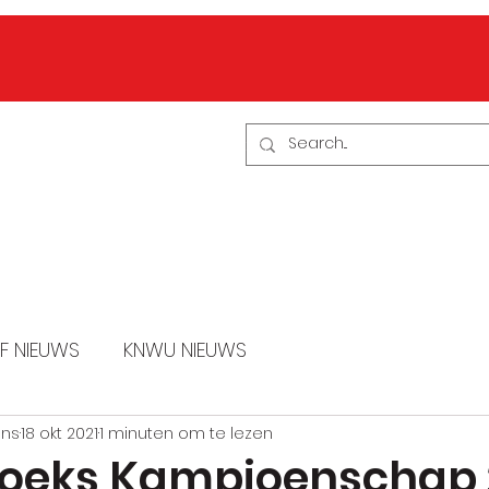
BEN LID
CONTACT
Evenementen
F NIEUWS
KNWU NIEUWS
ans
18 okt 2021
1 minuten om te lezen
oeks Kampioenschap 