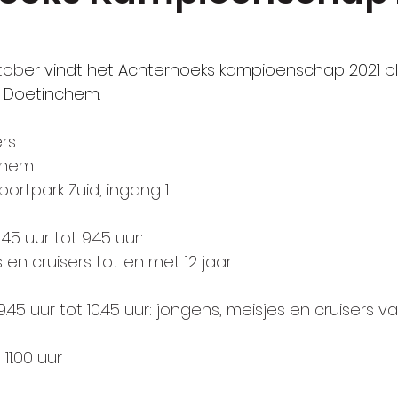
tob
er vindt het Achterhoeks kampioenschap 2021 pl
n Doetinchem.
ers
nchem
ortpark Zuid, ingang 1
.45 uur tot 9.45 uur:
en cruisers tot en met 12 jaar
9.45 uur tot 10.45 uur: jongens, meisjes en cruisers va
11.00 uur