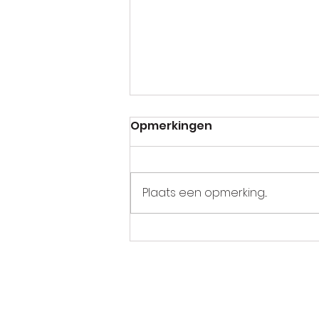
Opmerkingen
Plaats een opmerking...
De vrouwen lieten weer
van zich horen