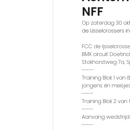
NFF
Op zaterdag 30 ok
de IJsselcrossers i
FCC de Ijsselcross
BMX circuit Doeti
Stokhorstweg 7a, Sp
-----
Training Blok 1 van 8
jongens én meisjes 
-----
Training Blok 2 van 
-----
Aanvang wedstrijd: 
-----