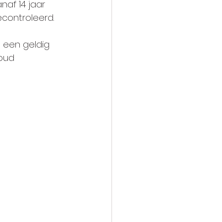
af 14 jaar 
controleerd.
 een geldig 
 oud