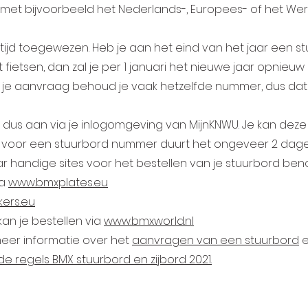
 met bijvoorbeeld het Nederlands-, Europees- of het W
altijd toegewezen. Heb je aan het eind van het jaar ee
fietsen, dan zal je per 1 januari het nieuwe jaar opni
et je aanvraag behoud je vaak hetzelfde nummer, dus dat 
us aan via je inlogomgeving van MijnKNWU. Je kan deze
aag voor een stuurbord nummer duurt het ongeveer 2 da
ar handige sites voor het bestellen van je stuurbord be
ia
www.bmxplates.eu
ers.eu
kan je bestellen via
www.bmxworld.nl
meer informatie over het
aanvragen van een stuurbord
e
de regels BMX stuurbord en zijbord 2021.