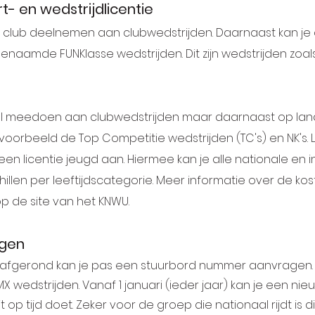
t- en wedstrijdlicentie
de club deelnemen aan clubwedstrijden. Daarnaast kan 
genaamde FUNKlasse wedstrijden. Dit zijn wedstrijden zoals
wel meedoen aan clubwedstrijden maar daarnaast op land
voorbeeld de Top Competitie wedstrijden (TC's) en NK's. Lij
n licentie jeugd aan. Hiermee kan je alle nationale en in
hillen per leeftijdscategorie. Meer informatie over de 
 op de site van het
KNWU.
agen
 is afgerond kan je pas een stuurbord nummer aanvragen
wedstrijden. Vanaf 1 januari (ieder jaar) kan je een 
t op tijd doet. Zeker voor de groep die nationaal rijdt is di