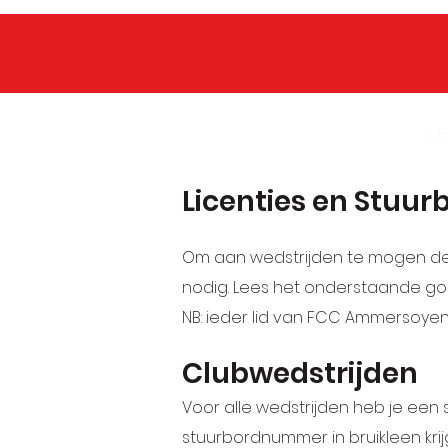
CLUB INFO
IK WIL LID WORDEN
IK 
Licenties en Stu
Om aan wedstrijden te mogen deel
nodig. Lees het onderstaande go
NB: ieder lid van FCC Ammersoyen 
Clubwedstrijden
Voor alle wedstrijden heb je een s
stuurbordnummer in bruikleen kri