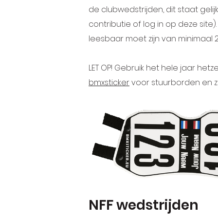
de clubwedstrijden, dit staat gel
contributie of log in op deze site
leesbaar moet zijn van minimaal
LET OP! Gebruik het hele jaar hetz
bmxsticker
voor stuurborden en z
NFF wedstrijden