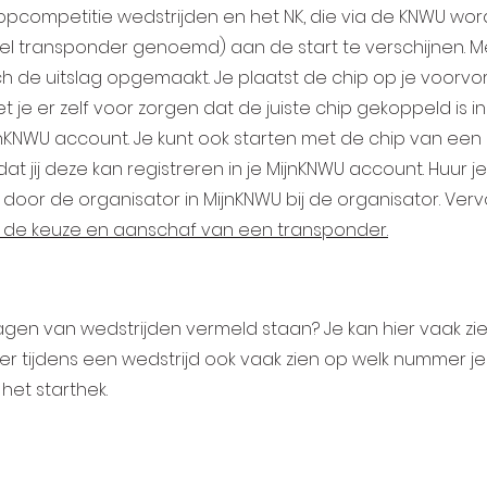
 Topcompetitie wedstrijden en het NK, die via de KNWU wo
wel transponder genoemd) aan de start te verschijnen. 
e uitslag opgemaakt. Je plaatst de chip op je voorvork, z
je er zelf voor zorgen dat de juiste chip gekoppeld is i
 MijnKNWU account. Je kunt ook starten met de chip van een
at jij deze kan registreren in je MijnKNWU account. Huur 
 door de organisator in MijnKNWU bij de organisator. Ve
r de keuze en aanschaf van een transponder.
agen van wedstrijden vermeld staan? Je kan hier vaak zie
 hier tijdens een wedstrijd ook vaak zien op welk nummer 
het starthek.
Copyright 2022 © FCC Ammersoyen
Hoge Weiden 5324 AE, Ammerzoden