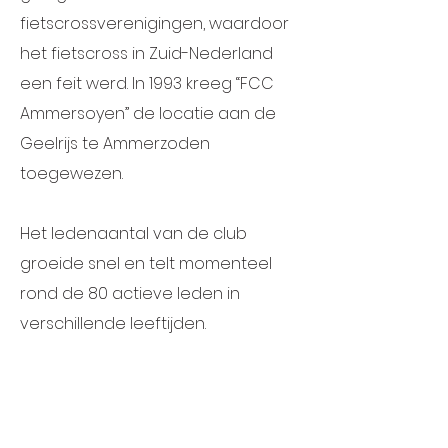
fietscrossverenigingen, waardoor
het fietscross in Zuid-Nederland
een feit werd. In 1993 kreeg “FCC
Ammersoyen” de locatie aan de
Geelrijs te Ammerzoden
toegewezen.
Het ledenaantal van de club
groeide snel en telt momenteel
rond de 80 actieve leden in
verschillende leeftijden.
Naast trainingen organiseren wij
jaarlijks ook diverse activiteiten
voor onze leden zoals een BBQ,