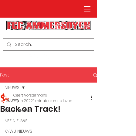
Post
NIEUWS
Geert Vorstermans
NIEUWS
21 jan 2022
1 minuten om te lezen
Back on Track!
CLUB NIEUWS
NFF NIEUWS
KNWU NIEUWS