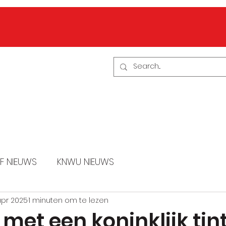
BEN LID
CONTACT
Evenementen
F NIEUWS
KNWU NIEUWS
apr 2025
1 minuten om te lezen
met een koninklijk tint