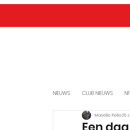
CLUB INFO
IK WIL LID WORDEN
IK 
NIEUWS
CLUB NIEUWS
NF
Mariëlle Pelle
25 
Een dag 